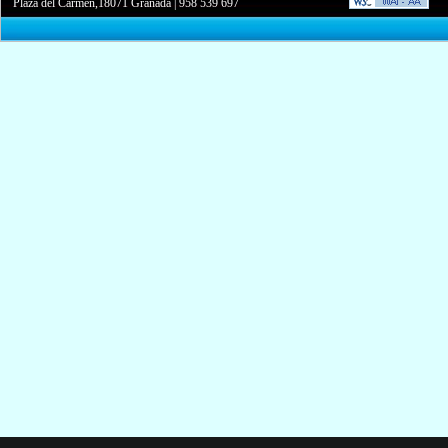
Plaza del Carmen,18071 Granada
|
958 539 697