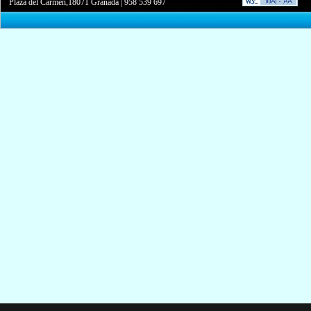
Plaza del Carmen,18071 Granada
|
958 539 697