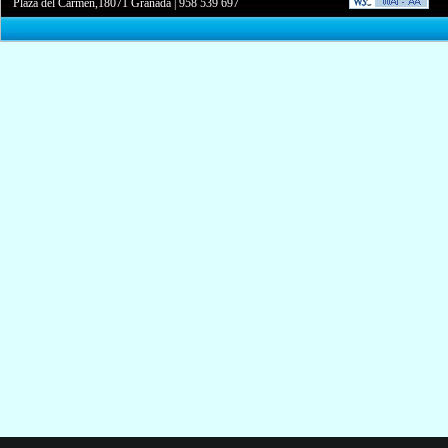
Plaza del Carmen,18071 Granada
|
958 539 697