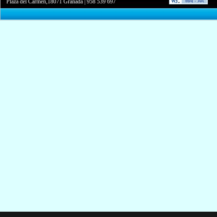
Plaza del Carmen,18071 Granada
|
958 539 697