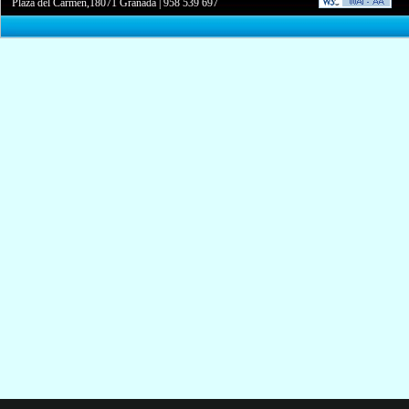
Plaza del Carmen,18071 Granada
|
958 539 697