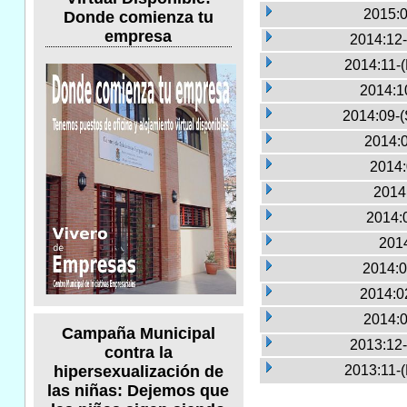
2015:0
Donde comienza tu
empresa
2014:12-
2014:11-
2014:1
2014:09-(
2014:0
2014:
2014
2014:
2014
2014:0
2014:0
2014:0
Campaña Municipal
2013:12-
contra la
2013:11-
hipersexualización de
las niñas: Dejemos que