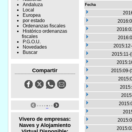
Andaluza
Fecha
Local
2016
Europea
por estado
2016:0
Ordenanzas fiscales
2016:0
Histórico ordenanzas
fiscales
2016:0
P.G.O.U.
2015:12-
Novedades
Buscar
2015:11-
2015:1
Compartir
2015:09-(
2015:0
2015:
2015
2015:
2015
Vivero de empresas:
2015:0
Naves y Alojamiento
2015:0
Virtual Disponible: