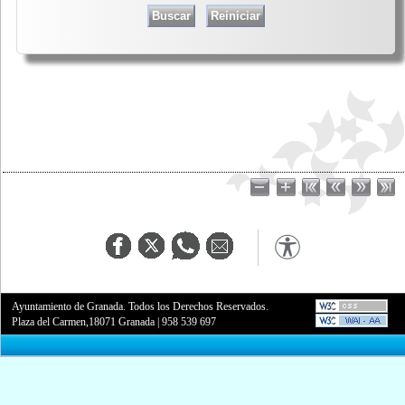
Ayuntamiento de Granada. Todos los Derechos Reservados.
Plaza del Carmen,18071 Granada
|
958 539 697