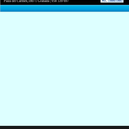
Plaza del Carmen,18071 Granada
|
958 539 697