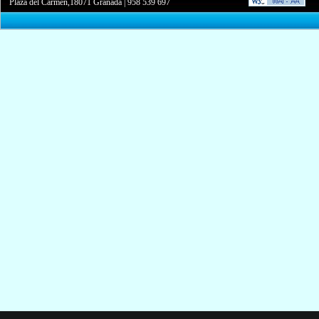
Plaza del Carmen,18071 Granada
|
958 539 697