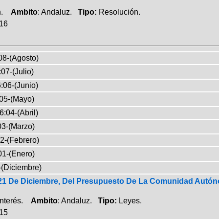
ón.
Ambito
: Andaluz.
Tipo:
Resolución.
016
08-(Agosto)
07-(Julio)
:06-(Junio)
05-(Mayo)
6:04-(Abril)
03-(Marzo)
2-(Febrero)
01-(Enero)
-(Diciembre)
 21 De Diciembre, Del Presupuesto De La Comunidad Autón
Interés.
Ambito
: Andaluz.
Tipo:
Leyes.
015