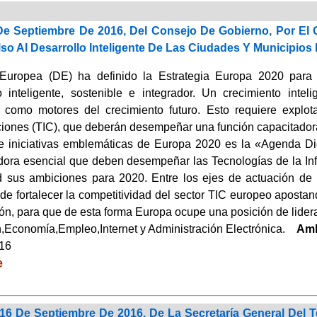
e Septiembre De 2016, Del Consejo De Gobierno, Por El 
so Al Desarrollo Inteligente De Las Ciudades Y Municipios
Europea (DE) ha definido la Estrategia Europa 2020 para
o inteligente, sostenible e integrador. Un crecimiento inte
 como motores del crecimiento futuro. Esto requiere explot
ones (TIC), que deberán desempeñar una función capacitadora
te iniciativas emblemáticas de Europa 2020 es la «Agenda Digi
dora esencial que deben desempeñar las Tecnologías de la In
d sus ambiciones para 2020. Entre los ejes de actuación de 
e fortalecer la competitividad del sector TIC europeo apostand
ión, para que de esta forma Europa ocupe una posición de lidera
Economía,Empleo,Internet y Administración Electrónica.
Amb
016
e
6 De Septiembre De 2016, De La Secretaría General Del Te