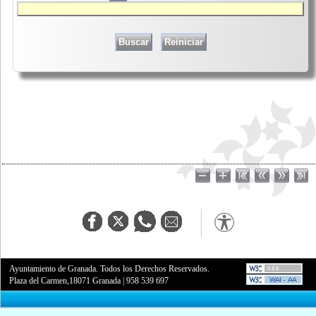
Ayuntamiento de Granada. Todos los Derechos Reservados.
Plaza del Carmen,18071 Granada
|
958 539 697