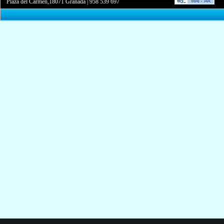
Plaza del Carmen,18071 Granada
|
958 539 697