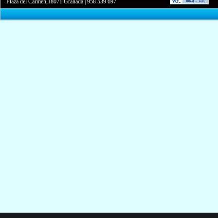
Plaza del Carmen,18071 Granada
|
958 539 697