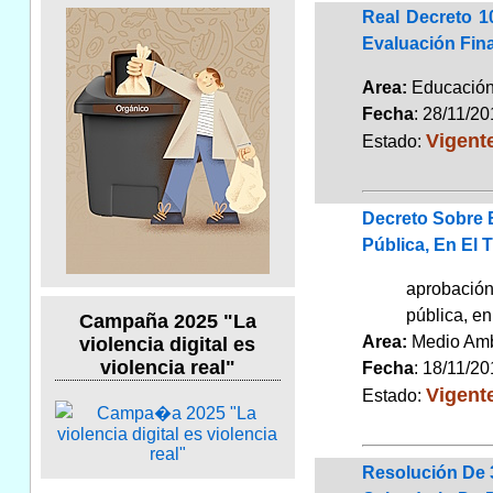
Real Decreto 1
Evaluación Fin
Area:
Educaci
Fecha
: 28/11/2
Vigent
Estado:
Decreto Sobre 
Pública, En El
aprobación
pública, e
Campaña 2025 "La
Area:
Medio Am
violencia digital es
violencia real"
Fecha
: 18/11/2
Vigent
Estado:
Resolución De 