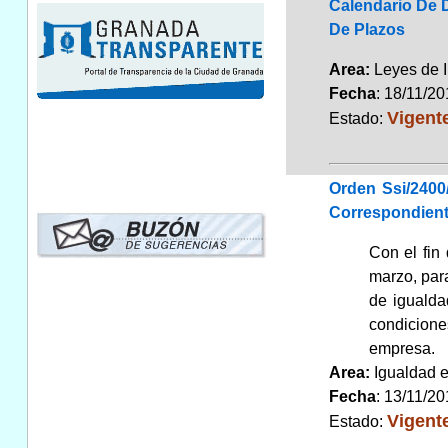
Calendario De 
De Plazos
Area:
Leyes de 
Fecha
: 18/11/2
Vigent
Estado:
Orden Ssi/2400
Correspondient
Con el fin
marzo, para
de igualda
condicione
empresa.
Area:
Igualdad 
Fecha
: 13/11/2
Vigent
Estado: