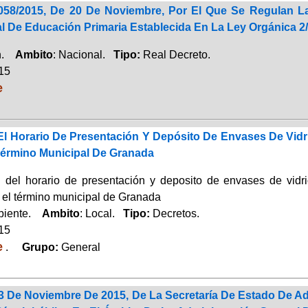
058/2015, De 20 De Noviembre, Por El Que Se Regulan La
al De Educación Primaria Establecida En La Ley Orgánica 2
ón.
Ambito
: Nacional.
Tipo:
Real Decreto.
015
e
El Horario De Presentación Y Depósito De Envases De Vidr
 Término Municipal De Granada
 del horario de presentación y deposito de envases de vidri
n el término municipal de Granada
biente.
Ambito
: Local.
Tipo:
Decretos.
015
e
.
Grupo:
General
3 De Noviembre De 2015, De La Secretaría De Estado De Ad