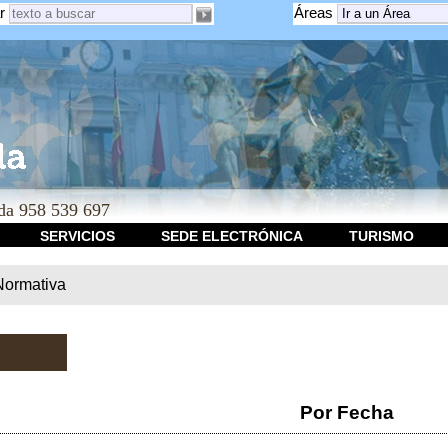
r
Áreas
a 958 539 697
SERVICIOS
SEDE ELECTRÓNICA
TURISMO
Normativa
Por Fecha