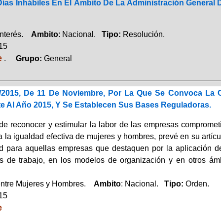
Días Inhábiles En El Ámbito De La Administración General
Interés.
Ambito
: Nacional.
Tipo:
Resolución.
015
e
.
Grupo:
General
/2015, De 11 De Noviembre, Por La Que Se Convoca La C
e Al Año 2015, Y Se Establecen Sus Bases Reguladoras.
 de reconocer y estimular la labor de las empresas compromet
 la igualdad efectiva de mujeres y hombres, prevé en su artícu
d para aquellas empresas que destaquen por la aplicación de
s de trabajo, en los modelos de organización y en otros ámb
entre Mujeres y Hombres.
Ambito
: Nacional.
Tipo:
Orden.
015
e