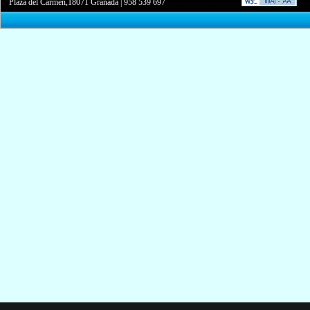
Plaza del Carmen,18071 Granada
|
958 539 697