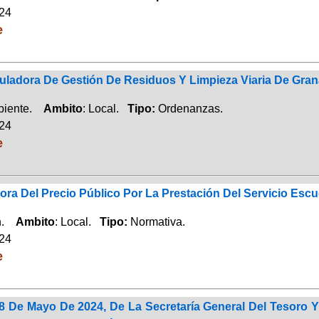
024
e
ladora De Gestión De Residuos Y Limpieza Viaria De Gra
biente.
Ambito
: Local.
Tipo:
Ordenanzas.
024
e
ra Del Precio Público Por La Prestación Del Servicio Esc
ón.
Ambito
: Local.
Tipo:
Normativa.
024
e
 De Mayo De 2024, De La Secretaría General Del Tesoro Y 