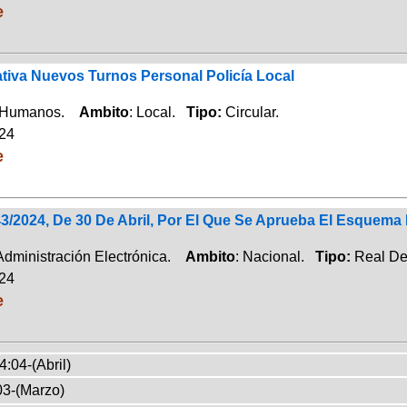
e
ativa Nuevos Turnos Personal Policía Local
 Humanos.
Ambito
: Local.
Tipo:
Circular.
024
e
43/2024, De 30 De Abril, Por El Que Se Aprueba El Esquema
 Administración Electrónica.
Ambito
: Nacional.
Tipo:
Real De
024
e
4:04-(Abril)
03-(Marzo)