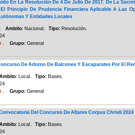
uido En La Resolución De 4 De Julio De 2017, De La Secreta
El Principio De Prudencia Financiera Aplicable A Las
utónomas Y Entidades Locales
a.
Ambito
: Nacional.
Tipo:
Resolución.
024
e
.
Grupo:
General
Concurso De Adorno De Balcones Y Escaparates Por El Recor
Ambito
: Local.
Tipo:
Bases.
024
e
.
Grupo:
General
Convocatoria Del Concurso De Altares Corpus Christi 2024
Ambito
: Local.
Tipo:
Bases.
024