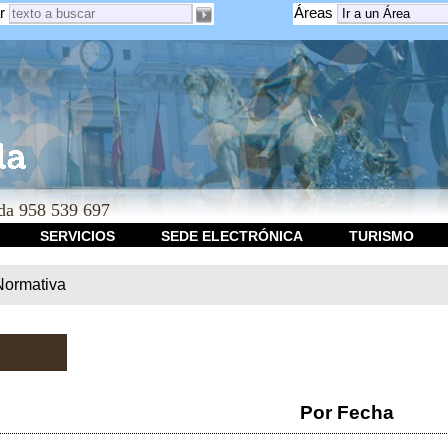
r
Áreas
a 958 539 697
SERVICIOS
SEDE ELECTRÓNICA
TURISMO
Normativa
Por Fecha