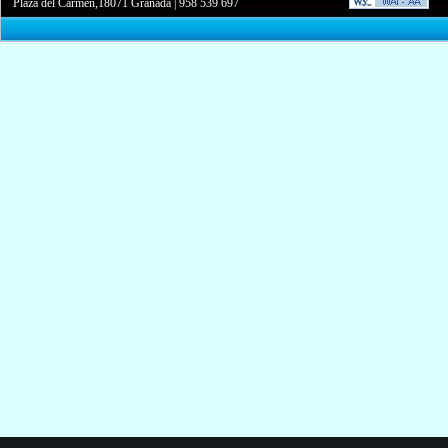
Plaza del Carmen,18071 Granada
|
958 539 697