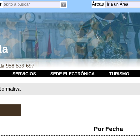
r
Áreas
a 958 539 697
SERVICIOS
SEDE ELECTRÓNICA
TURISMO
Normativa
Por Fecha