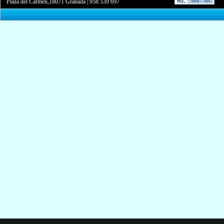
Plaza del Carmen,18071 Granada
|
958 539 697