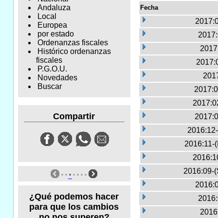
Andaluza
Fecha
Local
2017:0
Europea
por estado
2017:
Ordenanzas fiscales
2017
Histórico ordenanzas
fiscales
2017:
P.G.O.U.
2017
Novedades
Buscar
2017:0
2017:0
Compartir
2017:0
2016:12-
2016:11-
2016:1
2016:09-(
2016:0
¿Qué podemos hacer
2016:
para que los cambios
2016
no nos superen?