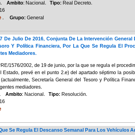
ón.
Ambito
: Nacional.
Tipo:
Real Decreto.
016
e
.
Grupo:
General
7 De Julio De 2016, Conjunta De La Intervención General 
soro Y Política Financiera, Por La Que Se Regula El Pro
tes Mediadores.
RE/1576/2002, de 19 de junio, por la que se regula el procedim
l Estado, prevé en el punto 2.e) del apartado séptimo la posib
 (actualmente, Secretaría General del Tesoro y Política Finan
agentes mediadores.
a.
Ambito
: Nacional.
Tipo:
Resolución.
016
e
 Que Se Regula El Descanso Semanal Para Los Vehículos A