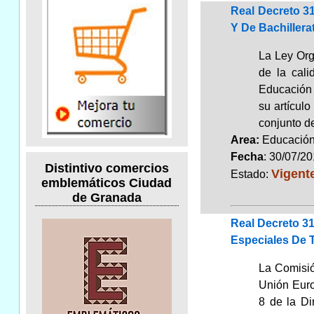
Real Decreto 3
Y De Bachillera
La Ley Org
de la cali
Educación 
su artícul
conjunto d
Area:
Educaci
Fecha
: 30/07/2
Distintivo comercios
Vigent
Estado:
emblemáticos Ciudad
de Granada
Real Decreto 31
Especiales De T
La Comisió
Unión Euro
8 de la Di