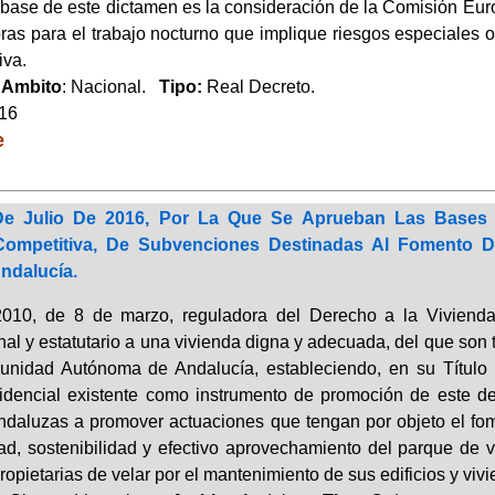
a base de este dictamen es la consideración de la Comisión Eur
as para el trabajo nocturno que implique riesgos especiales o te
iva.
.
Ambito
: Nacional.
Tipo:
Real Decreto.
016
e
e Julio De 2016, Por La Que Se Aprueban Las Bases
Competitiva, De Subvenciones Destinadas Al Fomento De
ndalucía.
010, de 8 de marzo, reguladora del Derecho a la Vivienda 
nal y estatutario a una vivienda digna y adecuada, del que son t
nidad Autónoma de Andalucía, estableciendo, en su Título II
idencial existente como instrumento de promoción de este dere
ndaluzas a promover actuaciones que tengan por objeto el fome
ad, sostenibilidad y efectivo aprovechamiento del parque de vi
opietarias de velar por el mantenimiento de sus edificios y viv