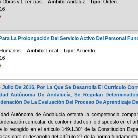
 Obras y Licencias.
Ambito
: Andaluz.
Tipo:
Orden.
016
e
ara La Prolongación Del Servicio Activo Del Personal Fun
 Humanos.
Ambito
: Local.
Tipo:
Acuerdo.
016
e
 Julio De 2016, Por La Que Se Desarrolla El Currículo Co
ad Autónoma De Andalucía, Se Regulan Determinados
rdenación De La Evaluación Del Proceso De Aprendizaje D
ad Autónoma de Andalucía ostenta la competencia compartid
 ordenación curricular, de conformidad con lo dispuesto en el ar
de lo recogido en el artículo 149.1.30ª de la Constitución Esp
cas para el desarrollo del artículo 27 de la norma fundamental