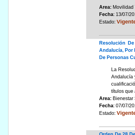
Area:
Movilidad 
Fecha
: 13/07/2
Vigent
Estado:
Resolución De
Andalucía, Por
De Personas Cu
La Resoluc
Andalucía 
cualificaci
títulos que
Area:
Bienestar
Fecha
: 07/07/2
Vigent
Estado:
Orden De 28 De