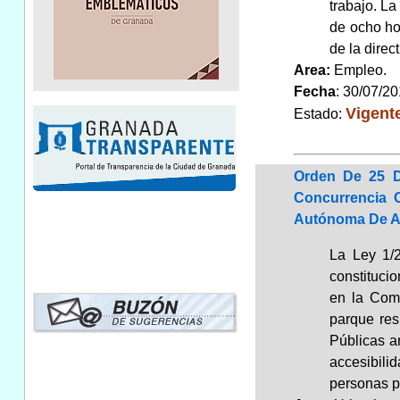
trabajo. L
de ocho hor
de la direct
Area:
Empleo
Fecha
: 30/07/2
Vigent
Estado:
Orden De 25 D
Concurrencia 
Autónoma De A
La Ley 1/2
constitucio
en la Comu
parque res
Públicas a
accesibilid
personas pr