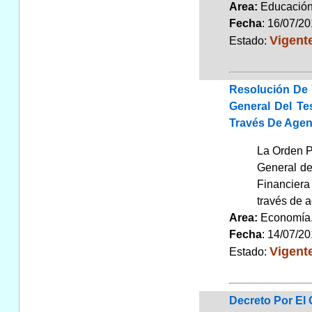
Area:
Educaci
Fecha
: 16/07/2
Vigent
Estado:
Resolución De 
General Del Te
Través De Agen
La Orden P
General de
Financiera
través de 
Area:
Economí
Fecha
: 14/07/2
Vigent
Estado:
Decreto Por El