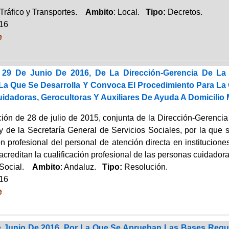
Tráfico y Transportes.
Ambito
: Local.
Tipo:
Decretos.
016
e
 29 De Junio De 2016, De La Dirección-Gerencia De La
 La Que Se Desarrolla Y Convoca El Procedimiento Para La
idadoras, Gerocultoras Y Auxiliares De Ayuda A Domicilio
ión de 28 de julio de 2015, conjunta de la Dirección-Gerenci
y de la Secretaría General de Servicios Sociales, por la que 
ón profesional del personal de atención directa en instituciones
 acreditan la cualificación profesional de las personas cuidadora
 Social.
Ambito
: Andaluz.
Tipo:
Resolución.
016
e
 Junio De 2016, Por La Que Se Aprueban Las Bases Regu