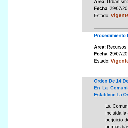
Area:
Urbanismo
Fecha
: 29/07/2
Vigent
Estado:
Procedimiento P
Area:
Recursos
Fecha
: 29/07/2
Vigent
Estado:
Orden De 14 De
En La Comunid
Establece La O
La Comunid
incluida la
perjuicio 
normas bási