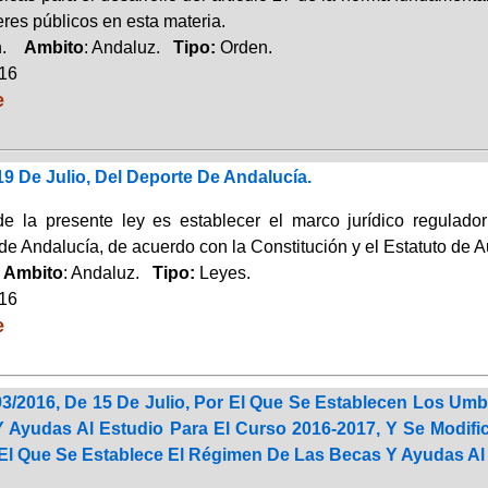
res públicos en esta materia.
ón.
Ambito
: Andaluz.
Tipo:
Orden.
016
e
19 De Julio, Del Deporte De Andalucía.
de la presente ley es establecer el marco jurídico regulado
e Andalucía, de acuerdo con la Constitución y el Estatuto de 
.
Ambito
: Andaluz.
Tipo:
Leyes.
016
e
3/2016, De 15 De Julio, Por El Que Se Establecen Los Umb
 Ayudas Al Estudio Para El Curso 2016-2017, Y Se Modific
 El Que Se Establece El Régimen De Las Becas Y Ayudas Al