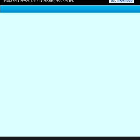
Plaza del Carmen,18071 Granada
|
958 539 697