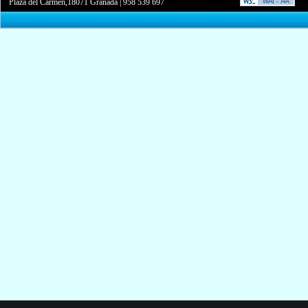
Plaza del Carmen,18071 Granada
|
958 539 697