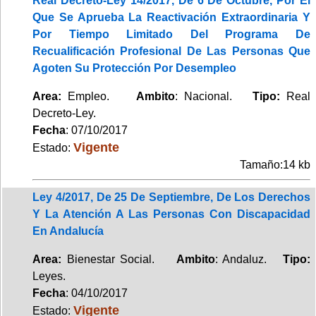
Real Decreto-Ley 14/2017, De 6 De Octubre, Por El
Que Se Aprueba La Reactivación Extraordinaria Y
Por Tiempo Limitado Del Programa De
Recualificación Profesional De Las Personas Que
Agoten Su Protección Por Desempleo
Area:
Empleo.
Ambito
: Nacional.
Tipo:
Real
Decreto-Ley.
Fecha
: 07/10/2017
Vigente
Estado:
Tamaño:14 kb
Ley 4/2017, De 25 De Septiembre, De Los Derechos
Y La Atención A Las Personas Con Discapacidad
En Andalucía
Area:
Bienestar Social.
Ambito
: Andaluz.
Tipo:
Leyes.
Fecha
: 04/10/2017
Vigente
Estado: