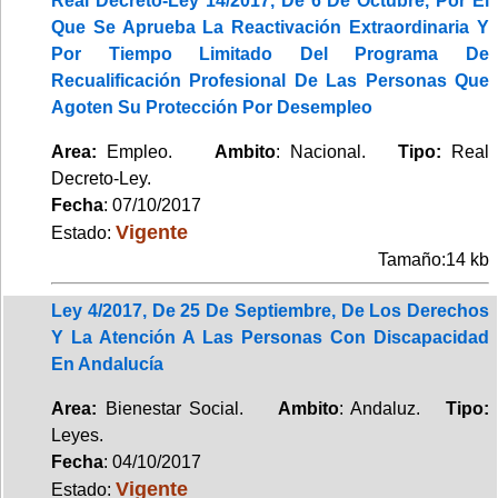
Real Decreto-Ley 14/2017, De 6 De Octubre, Por El
Que Se Aprueba La Reactivación Extraordinaria Y
Por Tiempo Limitado Del Programa De
Recualificación Profesional De Las Personas Que
Agoten Su Protección Por Desempleo
Area:
Empleo.
Ambito
: Nacional.
Tipo:
Real
Decreto-Ley.
Fecha
: 07/10/2017
Vigente
Estado:
Tamaño:14 kb
Ley 4/2017, De 25 De Septiembre, De Los Derechos
Y La Atención A Las Personas Con Discapacidad
En Andalucía
Area:
Bienestar Social.
Ambito
: Andaluz.
Tipo:
Leyes.
Fecha
: 04/10/2017
Vigente
Estado: