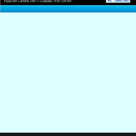
Plaza del Carmen,18071 Granada
|
958 539 697