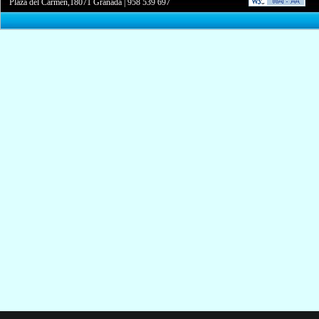
Plaza del Carmen,18071 Granada
|
958 539 697