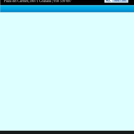
Plaza del Carmen,18071 Granada
|
958 539 697