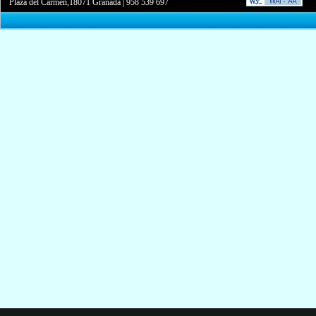
Plaza del Carmen,18071 Granada
|
958 539 697