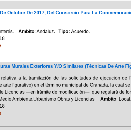
De Octubre De 2017, Del Consorcio Para La Conmemoració
Interés.
Ambito
: Andaluz.
Tipo:
Acuerdo.
018
e
turas Murales Exteriores Y/O Similares (Técnicas De Arte F
ón relativa a la tramitación de las solicitudes de ejec
e arte figurativo) en el término municipal de Granada, la cual
de Licencias —en trámite de modificación—, que regulará de for
Medio Ambiente,Urbanismo Obras y Licencias.
Ambito
: Loca
018
e