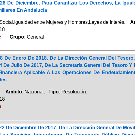
 28 De Diciembre, Para Garantizar Los Derechos, La Igua
iliares En Andalucía
Social,Igualdad entre Mujeres y Hombres,Leyes de Interés.
A
018
e
.
Grupo:
General
8 De Enero De 2018, De La Dirección General Del Tesoro,
 De Julio De 2017, De La Secretaría General Del Tesoro Y P
Financiera Aplicable A Las Operaciones De Endeudamie
les
a.
Ambito
: Nacional.
Tipo:
Resolución.
018
e
22 De Diciembre De 2017, De La Dirección General De Movi
Los Servicios Interurbanos De Transporte Público Discr