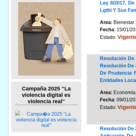
Ley 8/2017, De
Lgtbi Y Sus Fam
Area:
Bienestar 
Fecha
: 15/01/2
Vigent
Estado:
Resolución De 
Resolución De 4
De Prudencia 
Entidades Loca
Campaña 2025 "La
Area:
Economí
violencia digital es
Fecha
: 09/01/2
violencia real"
Vigent
Estado:
Resolución De 
Aplicación De 