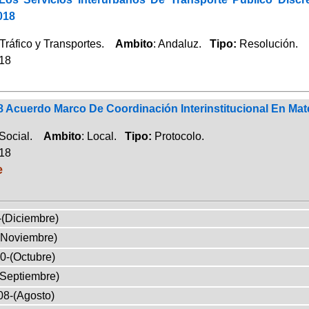
018
Tráfico y Transportes.
Ambito
: Andaluz.
Tipo:
Resolución.
018
 Acuerdo Marco De Coordinación Interinstitucional En Mate
 Social.
Ambito
: Local.
Tipo:
Protocolo.
018
e
-(Diciembre)
(Noviembre)
0-(Octubre)
(Septiembre)
08-(Agosto)