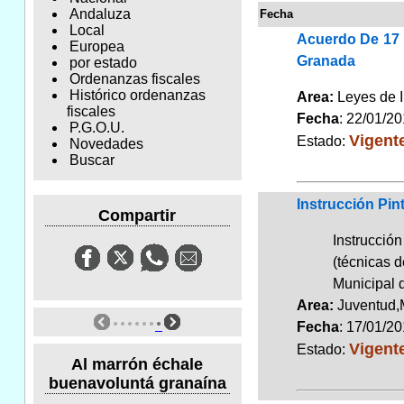
Andaluza
Fecha
Local
Acuerdo De 17 
Europea
Granada
por estado
Ordenanzas fiscales
Histórico ordenanzas
Area:
Leyes de 
fiscales
Fecha
: 22/01/2
P.G.O.U.
Vigent
Estado:
Novedades
Buscar
Instrucción Pin
Compartir
Instrucci
(técnicas d
Municipal 
Area:
Juventud,
Fecha
: 17/01/2
Vigent
Estado:
Al marrón échale
buenavoluntá granaína