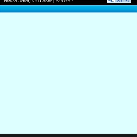
Plaza del Carmen,18071 Granada
|
958 539 697