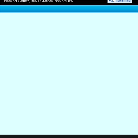
Plaza del Carmen,18071 Granada
|
958 539 697