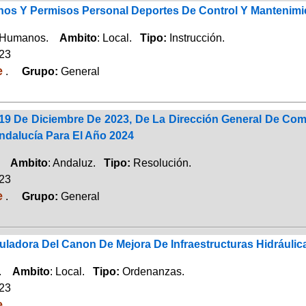
rnos Y Permisos Personal Deportes De Control Y Mantenimi
 Humanos.
Ambito
: Local.
Tipo:
Instrucción.
023
e
.
Grupo:
General
19 De Diciembre De 2023, De La Dirección General De Com
ndalucía Para El Año 2024
o.
Ambito
: Andaluz.
Tipo:
Resolución.
023
e
.
Grupo:
General
ladora Del Canon De Mejora De Infraestructuras Hidráulic
a.
Ambito
: Local.
Tipo:
Ordenanzas.
023
e