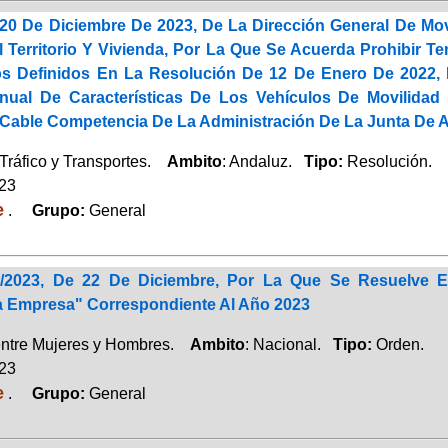
20 De Diciembre De 2023, De La Dirección General De Mov
el Territorio Y Vivienda, Por La Que Se Acuerda Prohibir
s Definidos En La Resolución De 12 De Enero De 2022, D
ual De Características De Los Vehículos De Movilidad P
r Cable Competencia De La Administración De La Junta De 
Tráfico y Transportes.
Ambito
: Andaluz.
Tipo:
Resolución.
023
e
.
Grupo:
General
4/2023, De 22 De Diciembre, Por La Que Se Resuelve El
a Empresa" Correspondiente Al Año 2023
entre Mujeres y Hombres.
Ambito
: Nacional.
Tipo:
Orden.
023
e
.
Grupo:
General