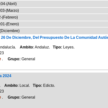
04-(Abril)
03-(Marzo)
-(Febrero)
:01-(Enero)
(Diciembre)
e 26 De Diciembre, Del Presupuesto De La Comunidad Autó
Andalucía.
Ambito
: Andaluz.
Tipo:
Leyes.
023
e
.
Grupo:
General
a 2024
a.
Ambito
: Local.
Tipo:
Edicto.
023
e
.
Grupo:
General