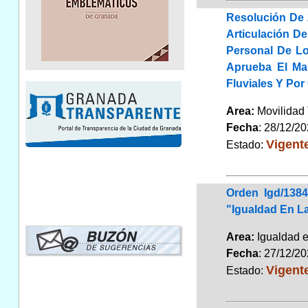
Resolución De 
Articulación D
Personal De Lo
Aprueba El Man
Fluviales Y Po
Area:
Movilidad 
Fecha
: 28/12/2
Vigent
Estado:
Orden Igd/138
"Igualdad En L
Area:
Igualdad 
Fecha
: 27/12/2
Vigent
Estado: