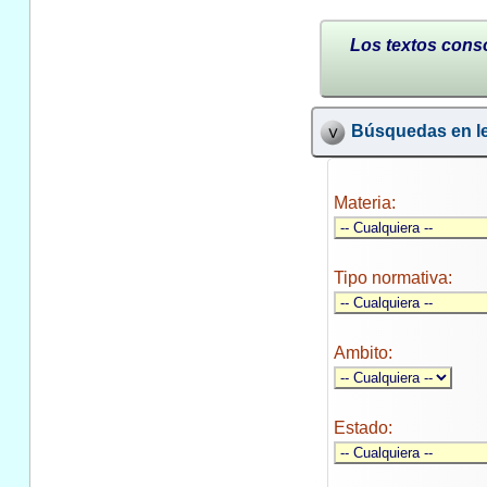
Los textos conso
Búsquedas en le
Materia:
Tipo normativa:
Ambito:
Estado: