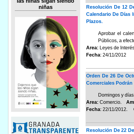
las niñas sigan siendo
niñas
Resolución De 12 De
Calendario De Días 
Plazos.
Aprobar el cale
Públicos, a efec
Area:
Leyes de Inter
Fecha
: 24/11/2012
Orden De 26 De Oct
Comerciales Podrán 
Domingos y días 
Area:
Comercio.
Am
Fecha
: 22/11/2012.
G
Resolución De 22 De