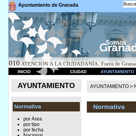
Busca
Ayuntamiento de Granada
010
ATENCION A LA CIUDADANÍA. Fuera de Granad
INICIO
CIUDAD
AYUNTAMIENTO
AYUNTAMIENTO
AYUNTAMIENTO >
Normativa
Normativa
por Área
por tipo
por fecha
Nacional