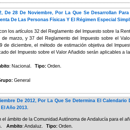
2, De 28 De Noviembre, Por La Que Se Desarrollan Para 
nta De Las Personas Físicas Y El Régimen Especial Simpli
on los artículos 32 del Reglamento del Impuesto sobre la Rent
 de marzo, y 37 del Reglamento del Impuesto sobre el Valor
9 de diciembre, el método de estimación objetiva del Impues
icado del Impuesto sobre el Valor Añadido serán aplicables a l
bito
: Nacional.
Tipo:
Orden.
upo:
General
embre De 2012, Por La Que Se Determina El Calendario 
 El Año 2013.
en el ámbito de la Comunidad Autónoma de Andalucía para el a
és.
Ambito
: Andaluz.
Tipo:
Orden.