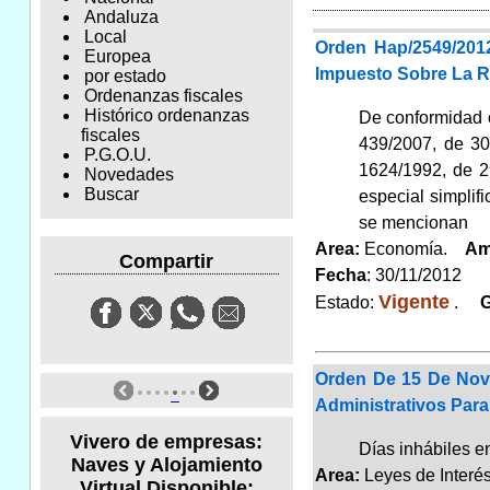
Andaluza
Local
Orden Hap/2549/201
Europea
Impuesto Sobre La Re
por estado
Ordenanzas fiscales
Histórico ordenanzas
De conformidad c
fiscales
439/2007, de 30
P.G.O.U.
1624/1992, de 2
Novedades
Buscar
especial simplif
se mencionan
Area:
Economía.
Am
Compartir
Fecha
: 30/11/2012
Vigente
Estado:
.
Gr
Orden De 15 De Novi
Administrativos Para
Vivero de empresas:
Días inhábiles 
Naves y Alojamiento
Area:
Leyes de Inter
Virtual Disponible: