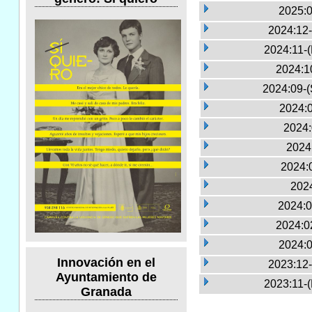
2025:0
2024:12-
2024:11-
2024:1
2024:09-(
2024:0
2024:
2024
2024:
2024
2024:0
2024:0
2024:0
Innovación en el
2023:12-
Ayuntamiento de
2023:11-
Granada