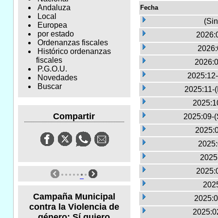
Andaluza
Fecha
Local
(Sin
Europea
por estado
2026:0
Ordenanzas fiscales
2026:
Histórico ordenanzas
fiscales
2026:0
P.G.O.U.
2025:12-
Novedades
Buscar
2025:11-
2025:1
Compartir
2025:09-(
2025:0
2025:
2025
2025:
2025
Campaña Municipal
2025:0
contra la Violencia de
2025:0
género: Sí quiero