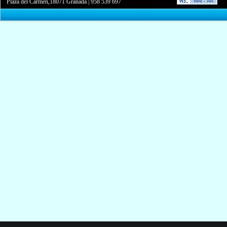
Plaza del Carmen,18071 Granada
|
958 539 697