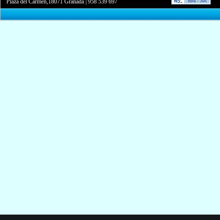
Plaza del Carmen,18071 Granada
|
958 539 697