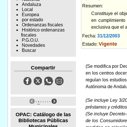
Andaluza
Resumen:
Local
Constituye el ob
Europea
por estado
en cumplimiento 
Ordenanzas fiscales
exclusiva que el 
Histórico ordenanzas
fiscales
Fecha:
31/12/2003
Am
P.G.O.U.
Vigente
Estado:
Novedades
Buscar
(Se modifica por Dec
Compartir
en los centros doce
regulan los estudio
Autónoma de Andalucí
(Se incluye Ley 3/20
préstamos y créditos
(Se incluye Decreto-
OPAC: Catálogo de las
Bibliotecas Públicas
de los Consumidores
Municipales