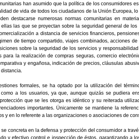
munitarias han asumido que la política de los consumidores es 
calidad de vida de todos los ciudadanos de la Unión Europea, 
ueden destacarse numerosas normas comunitarias en materia
 ellas las que se proyectan sobre la seguridad general de los
mercialización a distancia de servicios financieros, pensiones,
imen de tiempo compartido, viajes combinados, acciones de c
ciones sobre la seguridad de los servicios y responsabilidad 
 para la realización de compras seguras, comercio electrónico
omparativa y engañosa, indicación de precios, cláusulas abusiv
distancia.
stiones formales, se ha optado por la utilización del térmi
 como a los usuarios, ya que, aunque quizás se pudiera ensa
protección que se les otorga es idéntico y su reiterada utilizaci
erenciadores importantes. Únicamente se mantiene la refere
s y en lo referente a las organizaciones o asociaciones de con
y se concreta en la defensa y protección del consumidor a travé
o y efectivo control e inspección de éstos, garantizando a lo