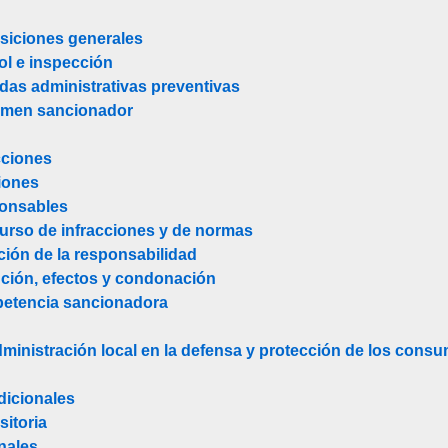
osiciones generales
rol e inspección
didas administrativas preventivas
gimen sancionador
cciones
iones
ponsables
urso de infracciones y de normas
ción de la responsabilidad
ución, efectos y condonación
petencia sancionadora
a administración local en la defensa y protección de los cons
dicionales
sitoria
nales