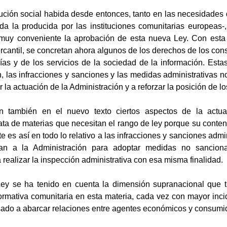
ución social habida desde entonces, tanto en las necesidades 
ida la producida por las instituciones comunitarias europeas-
muy conveniente la aprobación de esta nueva Ley. Con esta p
mercantil, se concretan ahora algunos de los derechos de los co
ías y de los servicios de la sociedad de la información. Est
n, las infracciones y sanciones y las medidas administrativas 
car la actuación de la Administración y a reforzar la posición d
 también en el nuevo texto ciertos aspectos de la actuac
ta de materias que necesitan el rango de ley porque su conten
e es así en todo lo relativo a las infracciones y sanciones admi
tan a la Administración para adoptar medidas no sancion
realizar la inspección administrativa con esa misma finalidad.
Ley se ha tenido en cuenta la dimensión supranacional que t
ormativa comunitaria en esta materia, cada vez con mayor inc
sado a abarcar relaciones entre agentes económicos y consum