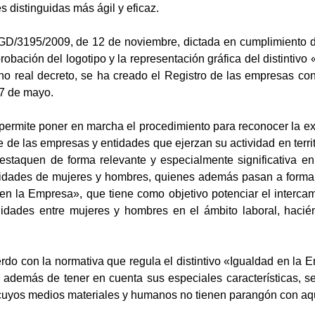
 distinguidas más ágil y eficaz.
D/3195/2009, de 12 de noviembre, dictada en cumplimiento de lo
robación del logotipo y la representación gráfica del distinti
icho real decreto, se ha creado el Registro de las empresas c
7 de mayo.
permite poner en marcha el procedimiento para reconocer la ex
e de las empresas y entidades que ejerzan su actividad en territ
estaquen de forma relevante y especialmente significativa en 
nidades de mujeres y hombres, quienes además pasan a formar
d en la Empresa», que tiene como objetivo potenciar el interc
nidades entre mujeres y hombres en el ámbito laboral, hacié
do con la normativa que regula el distintivo «Igualdad en la E
demás de tener en cuenta sus especiales características, s
uyos medios materiales y humanos no tienen parangón con aqu