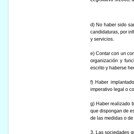
d) No haber sido san
candidaturas, por in
y servicios.
e) Contar con un com
organización y func
escrito y haberse he
f) Haber implantad
imperativo legal o c
g) Haber realizado 
que dispongan de es
de las medidas o de 
3. Las sociedades q