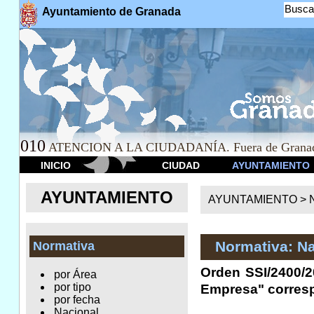
Busca
Ayuntamiento de Granada
010
ATENCION A LA CIUDADANÍA. Fuera de Granad
INICIO
CIUDAD
AYUNTAMIENTO
AYUNTAMIENTO
AYUNTAMIENTO >
Normativa: Na
Normativa
Orden SSI/2400/2
por Área
por tipo
Empresa" corresp
por fecha
Nacional