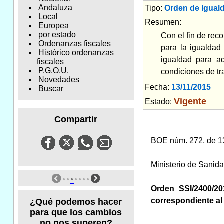
Andaluza
Tipo:
Orden de Igual
Local
Resumen:
Europea
por estado
Con el fin de rec
Ordenanzas fiscales
para la igualdad
Histórico ordenanzas
igualdad para a
fiscales
P.G.O.U.
condiciones de tr
Novedades
Fecha:
13/11/2015
Am
Buscar
Vigente
Estado:
Compartir
BOE núm. 272, de 1
Ministerio de Sanida
Orden SSI/2400/20
correspondiente al
¿Qué podemos hacer
para que los cambios
no nos superen?