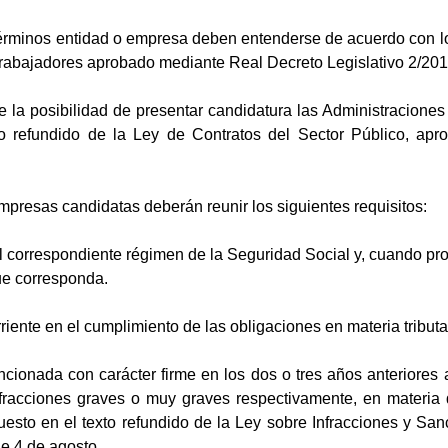
términos entidad o empresa deben entenderse de acuerdo con lo p
Trabajadores aprobado mediante Real Decreto Legislativo 2/201
la posibilidad de presentar candidatura las Administraciones 
xto refundido de la Ley de Contratos del Sector Público, ap
mpresas candidatas deberán reunir los siguientes requisitos:
 el correspondiente régimen de la Seguridad Social y, cuando pr
que corresponda.
rriente en el cumplimiento de las obligaciones en materia tribut
cionada con carácter firme en los dos o tres años anteriores a
nfracciones graves o muy graves respectivamente, en materia
uesto en el texto refundido de la Ley sobre Infracciones y Sa
de 4 de agosto.