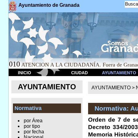
Busca
Ayuntamiento de Granada
010
ATENCION A LA CIUDADANÍA. Fuera de Granad
INICIO
CIUDAD
AYUNTAMIENTO
AYUNTAMIENTO
AYUNTAMIENTO >
Normativa: A
Normativa
Orden de 7 de se
por Área
por tipo
Decreto 334/2003
por fecha
Memoria Histórica
Nacional