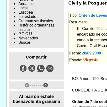
Civil y la Posguer
Andaluza
Local
Europea
Tipo:
Orden de Leyes
por estado
Ordenanzas fiscales
Resumen:
Histórico ordenanzas
El Comité Técnic
fiscales
P.G.O.U.
encargado de coor
Novedades
torno a la recupe
Buscar
Guerra Civil Espa
Fecha:
28/09/2009
Am
Compartir
Vigente
Estado:
BOJA núm. 190, Sevi
CONSEJERÍA DE J
Al marrón échale
buenavoluntá granaína
Orden de 7 de sept