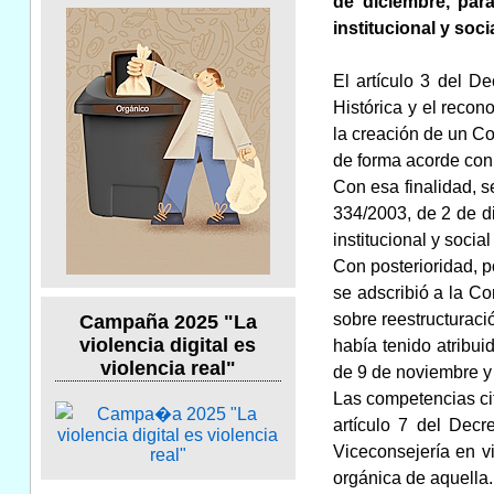
de diciembre, par
institucional y soc
El artículo 3 del D
Histórica y el recon
la creación de un C
de forma acorde con 
Con esa finalidad, s
334/2003, de 2 de di
institucional y soci
Con posterioridad, p
se adscribió a la Co
sobre reestructuraci
Campaña 2025 "La
violencia digital es
había tenido atribui
violencia real"
de 9 de noviembre y
Las competencias cit
artículo 7 del Decr
Viceconsejería en vi
orgánica de aquella.