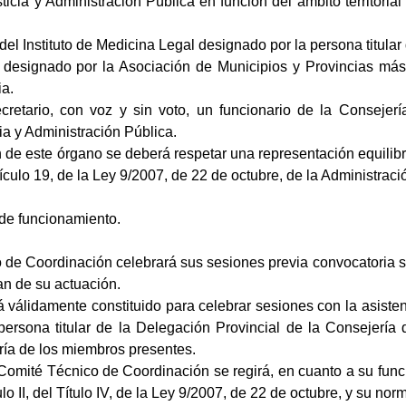
ticia y Administración Pública en función del ámbito territoria
del Instituto de Medicina Legal designado por la persona titular
 designado por la Asociación de Municipios y Provincias más
ia.
retario, con voz y sin voto, un funcionario de la Consejer
ia y Administración Pública.
 de este órgano se deberá respetar una representación equilib
tículo 19, de la Ley 9/2007, de 22 de octubre, de la Administrac
 de funcionamiento.
 de Coordinación celebrará sus sesiones previa convocatoria su
an de su actuación.
 válidamente constituido para celebrar sesiones con la asistenc
persona titular de la Delegación Provincial de la Consejería 
ría de los miembros presentes.
l Comité Técnico de Coordinación se regirá, en cuanto a su fun
lo II, del Título IV, de la Ley 9/2007, de 22 de octubre, y su nor