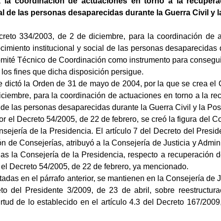
a la coordinación de actuaciones en torno a la recupera
ial de las personas desaparecidas durante la Guerra Civil y 
ecreto 334/2003, de 2 de diciembre, para la coordinación de
ocimiento institucional y social de las personas desaparecidas
omité Técnico de Coordinación como instrumento para conseguir
los fines que dicha disposición persigue.
e dictó la Orden de 31 de mayo de 2004, por la que se crea el
ciembre, para la coordinación de actuaciones en torno a la re
al de las personas desaparecidas durante la Guerra Civil y la Po
or el Decreto 54/2005, de 22 de febrero, se creó la figura del 
nsejería de la Presidencia. El artículo 7 del Decreto del Presi
ón de Consejerías, atribuyó a la Consejería de Justicia y Admi
das la Consejería de la Presidencia, respecto a recuperación 
 el Decreto 54/2005, de 22 de febrero, ya mencionado.
adas en el párrafo anterior, se mantienen en la Consejería de J
eto del Presidente 3/2009, de 23 de abril, sobre reestructur
rtud de lo establecido en el artículo 4.3 del Decreto 167/2009