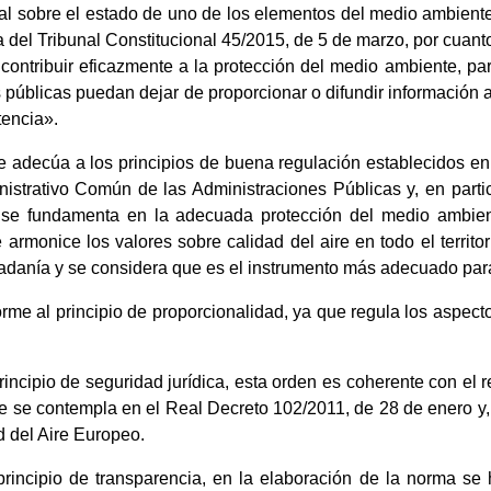
l sobre el estado de uno de los elementos del medio ambiente: 
 del Tribunal Constitucional 45/2015, de 5 de marzo, por cuant
ntribuir eficazmente a la protección del medio ambiente, para
 públicas puedan dejar de proporcionar o difundir información
encia».
 adecúa a los principios de buena regulación establecidos en e
strativo Común de las Administraciones Públicas y, en particu
n se fundamenta en la adecuada protección del medio ambie
 armonice los valores sobre calidad del aire en todo el territor
udadanía y se considera que es el instrumento más adecuado pa
rme al principio de proporcionalidad, ya que regula los aspect
incipio de seguridad jurídica, esta orden es coherente con el r
se contempla en el Real Decreto 102/2011, de 28 de enero y, a 
d del Aire Europeo.
rincipio de transparencia, en la elaboración de la norma s