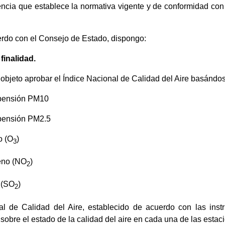
encia que establece la normativa vigente y de conformidad con 
.
erdo con el Consejo de Estado, dispongo:
 finalidad.
 objeto aprobar el Índice Nacional de Calidad del Aire basándo
spensión PM10
spensión PM2.5
o (O
)
3
geno (NO
)
2
 (SO
)
2
nal de Calidad del Aire, establecido de acuerdo con las ins
obre el estado de la calidad del aire en cada una de las estacio