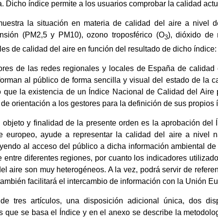
 Dicho índice permite a los usuarios comprobar la calidad actu
uestra la situación en materia de calidad del aire a nivel
ensión (PM2,5 y PM10), ozono troposférico (O
), dióxido de
3
les de calidad del aire en función del resultado de dicho índic
res de las redes regionales y locales de España de calidad 
orman al público de forma sencilla y visual del estado de la c
 que la existencia de un Índice Nacional de Calidad del Aire p
de orientación a los gestores para la definición de sus propios 
objeto y finalidad de la presente orden es la aprobación del 
ice europeo, ayude a representar la calidad del aire a nivel
yendo al acceso del público a dicha información ambiental de
re entre diferentes regiones, por cuanto los indicadores utilizad
l aire son muy heterogéneos. A la vez, podrá servir de referen
 también facilitará el intercambio de información con la Unión E
de tres artículos, una disposición adicional única, dos di
 que se basa el Índice y en el anexo se describe la metodologí