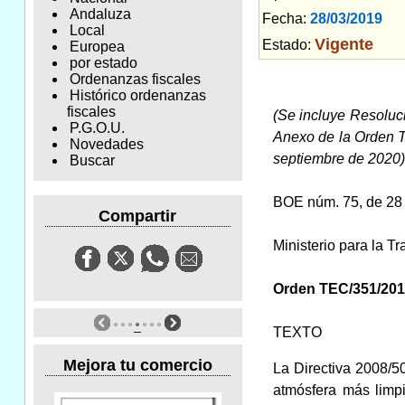
Andaluza
Fecha:
28/03/2019
Am
Local
Vigente
Estado:
Europea
por estado
Ordenanzas fiscales
Histórico ordenanzas
fiscales
(Se incluye Resoluci
P.G.O.U.
Anexo de la Orden T
Novedades
septiembre de 2020)
Buscar
BOE núm. 75, de 28
Compartir
Ministerio para la T
Orden TEC/351/2019,
TEXTO
Mejora tu comercio
La Directiva 2008/5
atmósfera más limpi