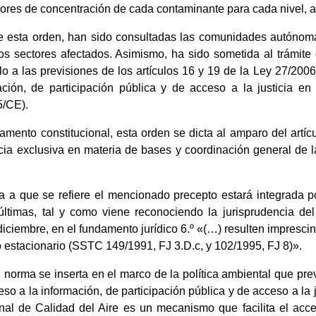
lores de concentración de cada contaminante para cada nivel, a
e esta orden, han sido consultadas las comunidades autónoma
los sectores afectados. Asimismo, ha sido sometida al trámit
o a las previsiones de los artículos 16 y 19 de la Ley 27/2006
ción, de participación pública y de acceso a la justicia en
5/CE).
mento constitucional, esta orden se dicta al amparo del artícul
ia exclusiva en materia de bases y coordinación general de la
ca a que se refiere el mencionado precepto estará integrada p
ltimas, tal y como viene reconociendo la jurisprudencia del
iciembre, en el fundamento jurídico 6.º «(…) resulten imprescind
o estacionario (SSTC 149/1991, FJ 3.D.c, y 102/1995, FJ 8)».
norma se inserta en el marco de la política ambiental que prev
so a la información, de participación pública y de acceso a la
nal de Calidad del Aire es un mecanismo que facilita el acc