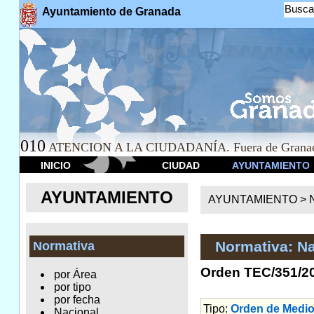
Busca
Ayuntamiento de Granada
010
ATENCION A LA CIUDADANÍA. Fuera de Granad
INICIO
CIUDAD
AYUNTAMIENTO
AYUNTAMIENTO
AYUNTAMIENTO >
Normativa: Na
Normativa
Orden TEC/351/201
por Área
por tipo
por fecha
Tipo:
Orden de Medi
Nacional