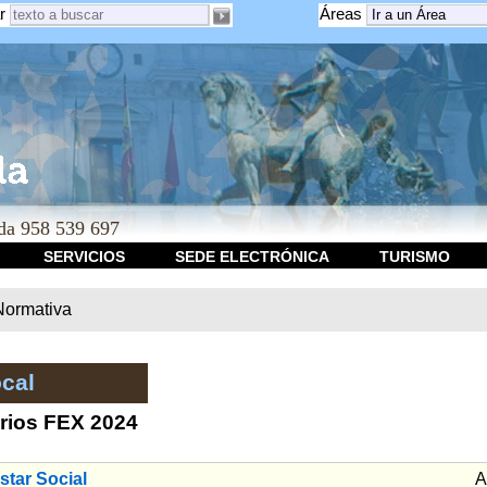
r
Áreas
a 958 539 697
SERVICIOS
SEDE ELECTRÓNICA
TURISMO
Normativa
cal
arios FEX 2024
star Social
A