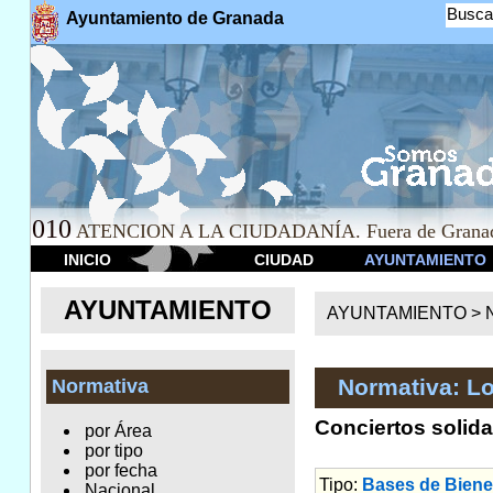
Busca
Ayuntamiento de Granada
010
ATENCION A LA CIUDADANÍA. Fuera de Granad
INICIO
CIUDAD
AYUNTAMIENTO
AYUNTAMIENTO
AYUNTAMIENTO >
Normativa: Lo
Normativa
Conciertos solid
por Área
por tipo
por fecha
Tipo:
Bases de Biene
Nacional