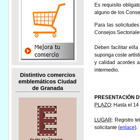
Es requisito obliga
alguno de los Conse
Para las solicitude
Consejos Sectoriales
Deben facilitar el/l
suponga coste artíst
y calidad acordes a
intermedio.
Distintivo comercios
emblemáticos Ciudad
de Granada
PRESENTACIÓN D
PLAZO
: Hasta el 14
LUGAR
: Registro t
solicitante (
enlace
).