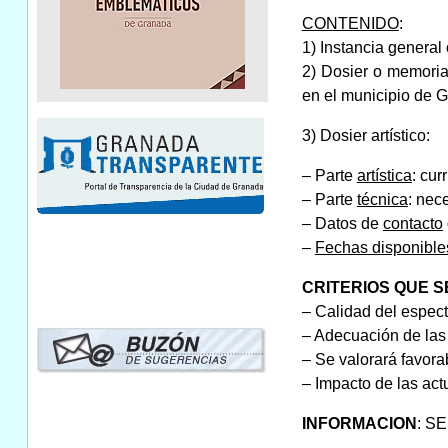
CONTENIDO
:
1) Instancia general
2) Dosier o memoria 
en el municipio de 
3) Dosier artístico:
– Parte
artística
: cur
– Parte
técnica
: nece
– Datos de
contacto
–
Fechas disponible
CRITERIOS QUE 
– Calidad del espect
– Adecuación de las 
– Se valorará favora
– Impacto de las act
INFORMACION
: S