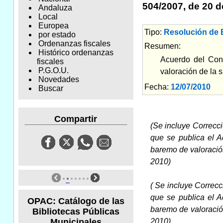
504/2007, de 20 de
Andaluza
Local
Europea
Tipo:
Resolución de B
por estado
Ordenanzas fiscales
Resumen:
Histórico ordenanzas
Acuerdo del Cons
fiscales
P.G.O.U.
valoración de la 
Novedades
Fecha:
12/07/2010
Am
Buscar
Compartir
(Se incluye
Correcci
que se publica el A
baremo de valoració
2010)
( Se incluye Correcc
que se publica el A
OPAC: Catálogo de las
baremo de valoració
Bibliotecas Públicas
Municipales
2010)