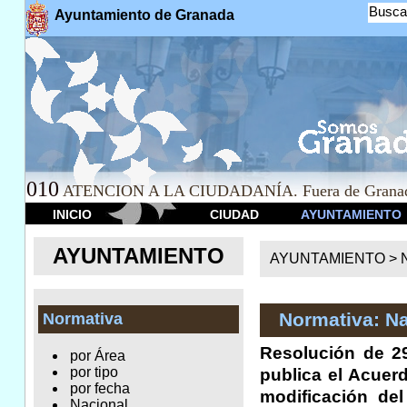
Busca
Ayuntamiento de Granada
010
ATENCION A LA CIUDADANÍA. Fuera de Granad
INICIO
CIUDAD
AYUNTAMIENTO
AYUNTAMIENTO
AYUNTAMIENTO >
Normativa: Na
Normativa
Resolución de 29
por Área
por tipo
publica el Acuer
por fecha
modificación de
Nacional