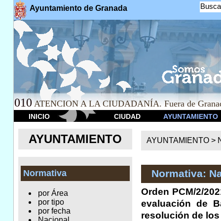
Busca
Ayuntamiento de Granada
010
ATENCION A LA CIUDADANÍA. Fuera de Granad
INICIO
CIUDAD
AYUNTAMIENTO
AYUNTAMIENTO
AYUNTAMIENTO >
Normativa: Na
Normativa
Orden PCM/2/2021,
por Área
por tipo
evaluación de B
por fecha
resolución de los
Nacional