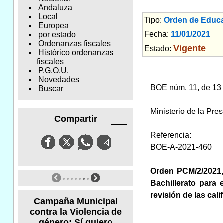
Andaluza
Local
Tipo:
Orden de Educ
Europea
Fecha:
11/01/2021
Am
por estado
Ordenanzas fiscales
Vigente
Estado:
Histórico ordenanzas
fiscales
P.G.O.U.
Novedades
BOE núm. 11, de 13
Buscar
Ministerio de la Pr
Compartir
Referencia:
BOE-A-2021-460
Orden PCM/2/2021, 
Bachillerato para 
revisión de las cal
Campaña Municipal
contra la Violencia de
género: Sí quiero