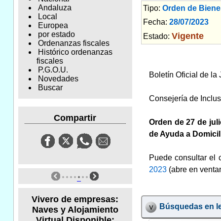
Andaluza
Tipo:
Orden de Bienes
Local
Fecha:
28/07/2023
Am
Europea
por estado
Vigente
Estado:
Ordenanzas fiscales
Histórico ordenanzas
fiscales
P.G.O.U.
Boletín Oficial de l
Novedades
Buscar
Consejería de Inclus
Compartir
Orden de 27 de juli
de Ayuda a Domici
Puede consultar el c
2023
(abre en venta
Vivero de empresas:
Búsquedas en le
Naves y Alojamiento
Virtual Disponible: