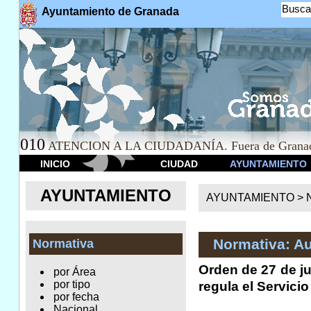
Busca
Ayuntamiento de Granada
010
ATENCION A LA CIUDADANÍA. Fuera de Granad
INICIO
CIUDAD
AYUNTAMIENTO
AYUNTAMIENTO
AYUNTAMIENTO >
Normativa: A
Normativa
Orden de 27 de ju
por Área
por tipo
regula el Servic
por fecha
Nacional