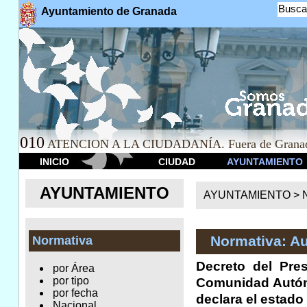
Busca
Ayuntamiento de Granada
010
ATENCION A LA CIUDADANÍA. Fuera de Granad
INICIO
CIUDAD
AYUNTAMIENTO
AYUNTAMIENTO
AYUNTAMIENTO >
Normativa: A
Normativa
Decreto del Pre
por Área
por tipo
Comunidad Autóno
por fecha
declara el estad
Nacional