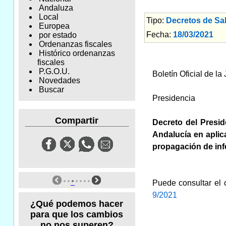
Andaluza
Local
Tipo:
Decretos de Sa
Europea
Fecha:
18/03/2021
Am
por estado
Ordenanzas fiscales
Histórico ordenanzas
fiscales
P.G.O.U.
Boletín Oficial de l
Novedades
Buscar
Presidencia
Compartir
Decreto del Presi
Andalucía en aplic
propagación de in
Puede consultar el 
9/2021
¿Qué podemos hacer
para que los cambios
no nos superen?