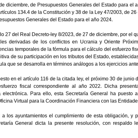
de diciembre, de Presupuestos Generales del Estado para el 
rtículos 134.4 de la Constitución y 38 de la Ley 47/2003, de 2
esupuestos Generales del Estado para el año 2024.
culo 27 del Real Decreto-ley 8/2023, de 27 de diciembre, por el
es derivadas de los conflictos en Ucrania y Oriente Próxim
rencias temporales de la fórmula para el cálculo del esfuerzo f
nitiva de su participación en los tributos del Estado, establecida
ula que se desarrolla en términos análogos a los ejercicios ante
uesto en el artículo 116 de la citada ley, el próximo 30 de junio
esfuerzo fiscal correspondiente al año 2022. Dicha present
a electrónica. Para ello, esta Secretaría General ha puesto 
ficina Virtual para la Coordinación Financiera con las Entidade
ar a los ayuntamientos el cumplimiento de esta obligación, y p
retaría General dicta la presente resolución, con respaldo l