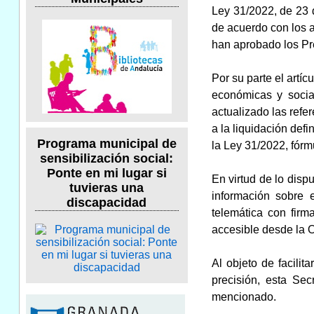
Ley 31/2022, de 23 
de acuerdo con los a
han aprobado los Pr
Por su parte el artí
económicas y social
actualizado las refe
a la liquidación defi
Programa municipal de
la Ley 31/2022, fórm
sensibilización social:
Ponte en mi lugar si
En virtud de lo disp
tuvieras una
información sobre 
discapacidad
telemática con firm
accesible desde la O
Al objeto de facilit
precisión, esta Sec
mencionado.