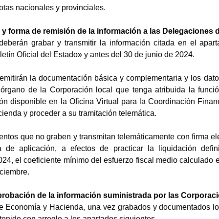
uotas nacionales y provinciales.
y forma de remisión de la información a las Delegaciones
eberán grabar y transmitir la información citada en el aparta
letín Oficial del Estado» y antes del 30 de junio de 2024.
mitirán la documentación básica y complementaria y los datos f
el órgano de la Corporación local que tenga atribuida la func
ión disponible en la Oficina Virtual para la Coordinación Finan
cienda y proceder a su tramitación telemática.
ntos que no graben y transmitan telemáticamente con firma ele
 de aplicación, a efectos de practicar la liquidación defin
24, el coeficiente mínimo del esfuerzo fiscal medio calculado e
iciembre.
bación de la información suministrada por las Corporaci
 Economía y Hacienda, una vez grabados y documentados los c
nido con arreglo a los apartados siguientes.