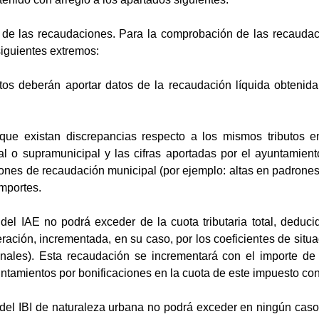
 las recaudaciones. Para la comprobación de las recaudacio
siguientes extremos:
s deberán aportar datos de la recaudación líquida obtenida 
ue existan discrepancias respecto a los mismos tributos ent
al o supramunicipal y las cifras aportadas por el ayuntamien
nes de recaudación municipal (por ejemplo: altas en padrones 
mportes.
el IAE no podrá exceder de la cuota tributaria total, deducid
ración, incrementada, en su caso, por los coeficientes de situa
ionales). Esta recaudación se incrementará con el importe d
ntamientos por bonificaciones en la cuota de este impuesto co
el IBI de naturaleza urbana no podrá exceder en ningún caso 