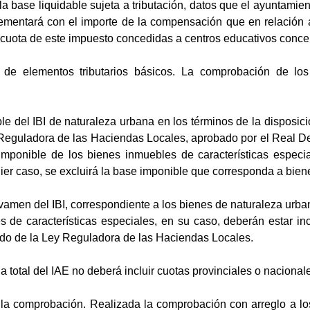
a base liquidable sujeta a tributación, datos que el ayuntamien
ementará con el importe de la compensación que en relación 
 cuota de este impuesto concedidas a centros educativos conce
e elementos tributarios básicos. La comprobación de los e
 del IBI de naturaleza urbana en los términos de la disposició
 Reguladora de las Haciendas Locales, aprobado por el Real De
 imponible de los bienes inmuebles de características especi
er caso, se excluirá la base imponible que corresponda a biene
amen del IBI, correspondiente a los bienes de naturaleza urban
 de características especiales, en su caso, deberán estar incl
ido de la Ley Reguladora de las Haciendas Locales.
a total del IAE no deberá incluir cuotas provinciales o nacional
a comprobación. Realizada la comprobación con arreglo a los