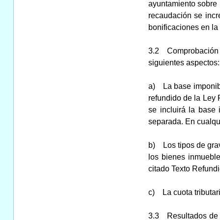
ayuntamiento sobre l
recaudación se incr
bonificaciones en la
3.2 Comprobación d
siguientes aspectos:
a) La base imponible
refundido de la Ley
se incluirá la base
separada. En cualqui
b) Los tipos de grav
los bienes inmuebles
citado Texto Refund
c) La cuota tributari
3.3 Resultados de l