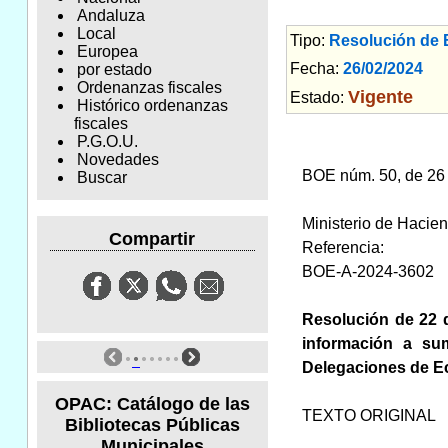
Andaluza
Local
Tipo:
Resolución de
Europea
Fecha:
26/02/2024
Am
por estado
Ordenanzas fiscales
Vigente
Estado:
Histórico ordenanzas
fiscales
P.G.O.U.
Novedades
BOE núm. 50, de 26 
Buscar
Ministerio de Hacie
Compartir
Referencia:
BOE-A-2024-3602
Resolución de 22 d
información a sum
Delegaciones de E
OPAC: Catálogo de las
TEXTO ORIGINAL
Bibliotecas Públicas
Municipales