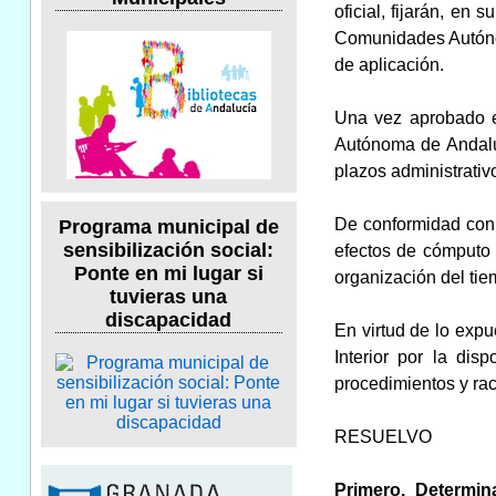
oficial, fijarán, en
Comunidades Autónom
de aplicación.
Una vez aprobado e
Autónoma de Andaluc
plazos administrativ
De conformidad con l
Programa municipal de
sensibilización social:
efectos de cómputo 
Ponte en mi lugar si
organización del tie
tuvieras una
discapacidad
En virtud de lo expu
Interior por la dis
procedimientos y rac
RESUELVO
Primero. Determin