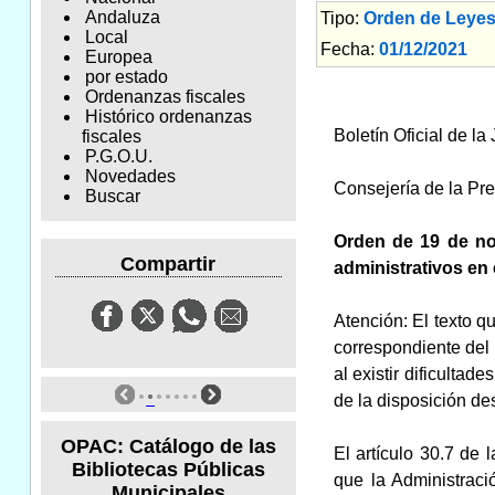
Andaluza
Tipo:
Orden de Leyes
Local
Fecha:
01/12/2021
Am
Europea
por estado
Ordenanzas fiscales
Histórico ordenanzas
Boletín Oficial de l
fiscales
P.G.O.U.
Novedades
Consejería de la Pre
Buscar
Orden de 19 de no
Compartir
administrativos en
Atención: El texto q
correspondiente del 
al existir dificultad
de la disposición de
OPAC: Catálogo de las
El artículo 30.7 de
Bibliotecas Públicas
que la Administrac
Municipales