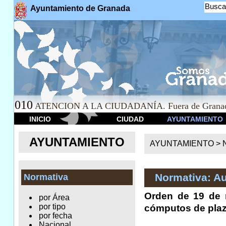
Busca
Ayuntamiento de Granada
010
ATENCION A LA CIUDADANÍA. Fuera de Granad
INICIO
CIUDAD
AYUNTAMIENTO
AYUNTAMIENTO
AYUNTAMIENTO >
Normativa: A
Normativa
Orden de 19 de n
por Área
por tipo
cómputos de plaz
por fecha
Nacional