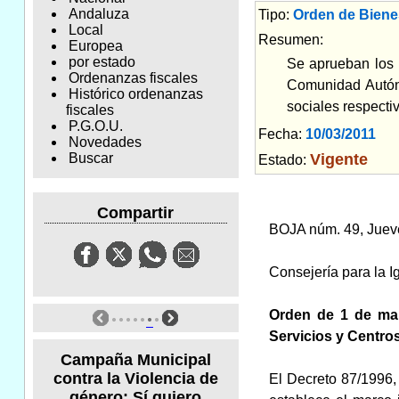
Andaluza
Tipo:
Orden de Bienes
Local
Resumen:
Europea
por estado
Se aprueban los m
Ordenanzas fiscales
Comunidad Autóno
Histórico ordenanzas
sociales respecti
fiscales
P.G.O.U.
Fecha:
10/03/2011
Am
Novedades
Vigente
Buscar
Estado:
Compartir
BOJA núm. 49, Juev
Consejería para la I
Orden de 1 de mar
Servicios y Centro
Campaña Municipal
contra la Violencia de
El Decreto 87/1996, 
género: Sí quiero