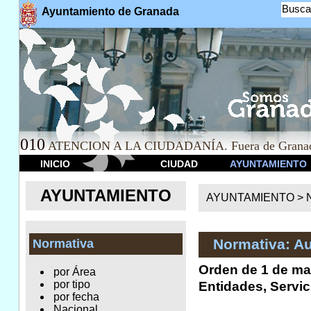
Busca
Ayuntamiento de Granada
010
ATENCION A LA CIUDADANÍA. Fuera de Granad
INICIO
CIUDAD
AYUNTAMIENTO
AYUNTAMIENTO
AYUNTAMIENTO >
Normativa: A
Normativa
Orden de 1 de mar
por Área
por tipo
Entidades, Servic
por fecha
Nacional