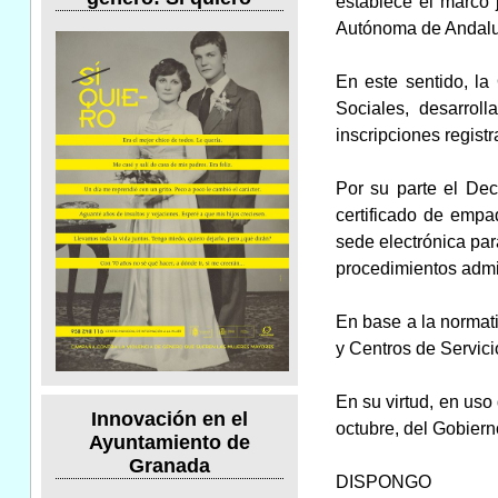
establece el marco 
Autónoma de Andalu
En este sentido, la
Sociales, desarrol
inscripciones registr
Por su parte el Dec
certificado de empa
sede electrónica para
procedimientos admin
En base a la normati
y Centros de Servic
En su virtud, en uso
Innovación en el
octubre, del Gobier
Ayuntamiento de
Granada
DISPONGO