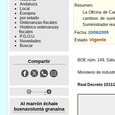
Andaluza
Resumen:
Local
La Oficina de Ca
Europea
por estado
cambios de sumin
Ordenanzas fiscales
Suministrador rea
Histórico ordenanzas
fiscales
Fecha:
20/06/2009
Am
P.G.O.U.
Vigente
Estado:
Novedades
Buscar
BOE núm. 149, Sába
Compartir
Ministerio de industr
Real Decreto 1011/2
Al marrón échale
buenavoluntá granaína