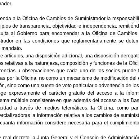
rador.
ienda a la Oficina de Cambios de Suministrador la responsabil
ipios de transparencia, objetividad e independencia, remitiénd
aculta al Gobierno para encomendar a la Oficina de Cambios 
rador en las condiciones que reglamentariamente se determi
e mandato.
e artículos, una disposición adicional, una disposición derogato
s relativas a la naturaleza, composición y funciones de la Ofi
erencias u observaciones que cada uno de los socios puede f
as por la Oficina, no como un mecanismo de modificación del c
ón, sino como una suerte de voto particular o advertencia de lo
oge expresamente el carácter gratuito del acceso a la info
tema múltiple consistente en que además del acceso a las Ba
icidad a través de medios telemáticos, la Oficina, como par
ercializadoras la información relativa a los cambios de suminis
cuanta información considere necesaria para el cumplimiento
 real decreto la Junta General y el Consejo de Administració