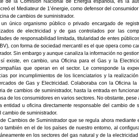
nte de la Comisión Nacional de Energía española, es la auto
a creó el Mediateur de 1’énergie, como defensor del consumido
ficina de cambios de suministrador.
un único organismo público o privado encargado de registr
alizados de electricidad y de gas controlados por las comp
des de responsabilidad limitada, titularidad de entes públicos
BV), con forma de sociedad mercantil es el que opera como cau
ador. Sin embargo y aunque canaliza la información no gestiona
í existe, en cambio, una Oficina para el Gas y la Electricid
ompañías que operan en el sector. Le corresponde la expedi
ias por incumplimientos de los licenciatarios y la realización
ercados de Gas y Electricidad. Colaboraba con la Oficina l
ria de cambios de suministrador, hasta la entrada en funcio
sa de los consumidores en varios sectores. No obstante, pese 
a entidad u oficina directamente responsable del cambio de 
l cambio de suministrador.
na de Cambios de Suministrador que se regula ahora mediante e
o también en el de los países de nuestro entorno, al config
áneamente en los sectores del gas natural y de la electricidad 