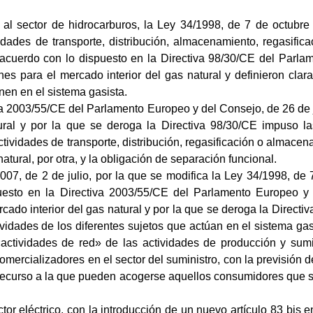
 al sector de hidrocarburos, la Ley 34/1998, de 7 de octubre
vidades de transporte, distribución, almacenamiento, regasific
 acuerdo con lo dispuesto en la Directiva 98/30/CE del Parl
s para el mercado interior del gas natural y definieron clar
nen en el sistema gasista.
iva 2003/55/CE del Parlamento Europeo y del Consejo, de 26 d
tural y por la que se deroga la Directiva 98/30/CE impuso l
actividades de transporte, distribución, regasificación o almace
atural, por otra, y la obligación de separación funcional.
2007, de 2 de julio, por la que se modifica la Ley 34/1998, de 
puesto en la Directiva 2003/55/CE del Parlamento Europeo 
do interior del gas natural y por la que se deroga la Directiva 9
ividades de los diferentes sujetos que actúan en el sistema gas
ctividades de red» de las actividades de producción y sumin
comercializadores en el sector del suministro, con la previsión d
 recurso a la que pueden acogerse aquellos consumidores que se
tor eléctrico, con la introducción de un nuevo artículo 83 bis e