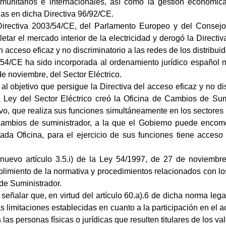
omunitarios e internacionales, así como la gestión económic
as en dicha Directiva 96/92/CE.
 Directiva 2003/54/CE, del Parlamento Europeo y del Consej
ar el mercado interior de la electricidad y derogó la Directiv
 acceso eficaz y no discriminatorio a las redes de los distribuid
/54/CE ha sido incorporada al ordenamiento jurídico español m
e noviembre, del Sector Eléctrico.
objetivo que persigue la Directiva del acceso eficaz y no disc
la Ley del Sector Eléctrico creó la Oficina de Cambios de Su
ivo, que realiza sus funciones simultáneamente en los sectores d
cambios de suministrador, a la que el Gobierno puede encom
itada Oficina, para el ejercicio de sus funciones tiene acces
nuevo artículo 3.5.i) de la Ley 54/1997, de 27 de noviembr
limiento de la normativa y procedimientos relacionados con los
de Suministrador.
 señalar que, en virtud del artículo 60.a).6 de dicha norma lega
s limitaciones establecidas en cuanto a la participación en el 
as personas físicas o jurídicas que resulten titulares de los val