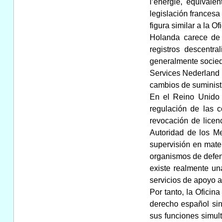
l’energie, equivale
legislación frances
figura similar a la O
Holanda carece de 
registros descentr
generalmente socieda
Services Nederland 
cambios de suministr
En el Reino Unido s
regulación de las c
revocación de licenc
Autoridad de los M
supervisión en mate
organismos de defen
existe realmente un
servicios de apoyo a
Por tanto, la Ofici
derecho español sin
sus funciones simult