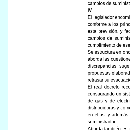
cambios de suminist
IV
El legislador encom
conforme a los princ
esta previsión, y f
cambios de suminist
cumplimiento de es
Se estructura en onc
aborda las cuestione
discrepancias, sug
propuestas elaborad
retrasar su evacuaci
El real decreto rec
consagrando un sis
de gas y de electr
distribuidoras y com
en ellas, y además 
suministrador.
Aborda también este