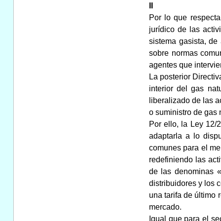
II
Por lo que respecta
jurídico de las acti
sistema gasista, de
sobre normas comune
agentes que intervie
La posterior Direct
interior del gas na
liberalizado de las 
o suministro de gas n
Por ello, la Ley 12/
adaptarla a lo dis
comunes para el merca
redefiniendo las act
de las denominas «a
distribuidores y los 
una tarifa de último
mercado.
Igual que para el sec